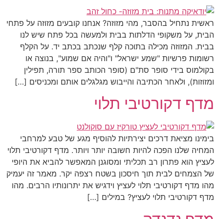
ראשית נתחיל בהסבר, מהי מזוזה? אנחנו קובעים מזוזה על פתחי
הבית, על משקופי הדלתות בבית ולמעשה בכל פתח שיש לנו
בבית. המזוזה מכילה בתוכה קלף שנכתב בכתב יד. על הקלף
רשומות פרשיות "שמע ישראל" ו"והיה אם שמוע", בנוצה או
בקולמוס בידי סופר סת"ם (סופר הכותב ספר תורה, תפילין
ומזוזות), ולאחר הכתיבה והייבוש מגלגלים אותם ומכניסים […]
מדף דקורטיבי תלוי
בימינו מציאת דרכים יצירתיות להוסיף מגע של טבע למרחבי
המחיה שלנו הפכה להיות חשובה יותר ויותר. מדף דקורטיבי תלוי
לעציץ הוא פתרון רב תכליתי ומסוגנן המאפשר להביא את היופי
של הצמחים לבית תוך חיסכון בשטח רצפה יקר. מאמר זה יעמיק
מהו מדף דקורטיבי תלוי לעציץ וידגיש את יתרונותיו הרבים. מהו
מדף דקורטיבי תלוי לעציץ? במילים […]