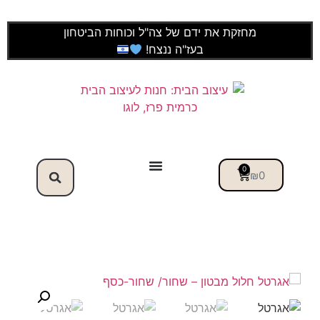
מחזקת את ידם של צה"ל וכוחות הביטחון
בעז"ה ננצח!
0
₪
0