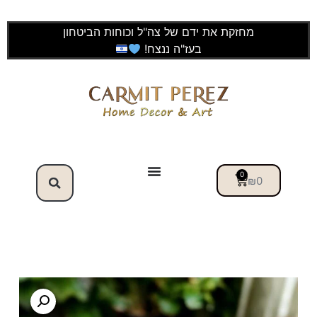
מחזקת את ידם של צה"ל וכוחות הביטחון
בעז"ה ננצח!
0
₪
0