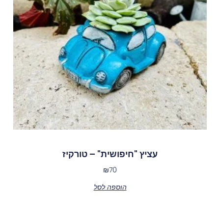
עציץ "חיפושית" – טורקיז
₪
70
הוספה לסל