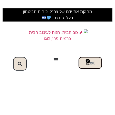
מחזקת את ידם של צה"ל וכוחות הביטחון
בעז"ה ננצח!
0
₪
0