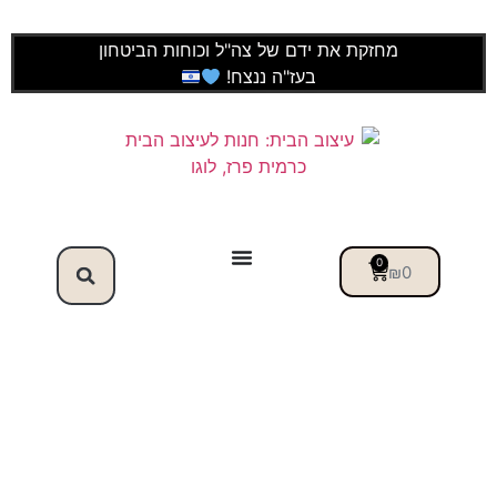
מחזקת את ידם של צה"ל וכוחות הביטחון
בעז"ה ננצח!
0
₪
0