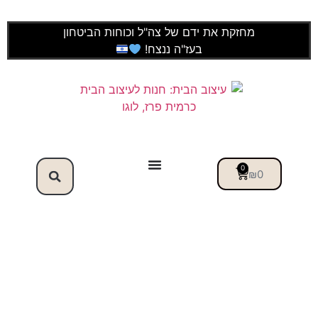
מחזקת את ידם של צה"ל וכוחות הביטחון
בעז"ה ננצח!
0
₪
0