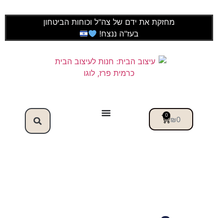
מחזקת את ידם של צה"ל וכוחות הביטחון
בעז"ה ננצח!
0
₪
0