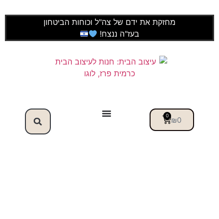
מחזקת את ידם של צה"ל וכוחות הביטחון
בעז"ה ננצח!
0
₪
0